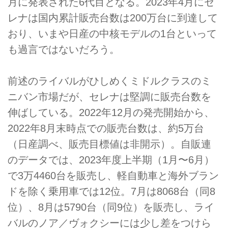
月に発表された6代目となる。2023年4月にセ
レナは国内累計販売台数は200万台に到達して
おり、いまや日産の中核モデルの1台といって
も過言ではないだろう。
前述のライバルがひしめくミドルクラスのミ
ニバン市場だが、セレナは堅調に販売台数を
伸ばしている。2022年12月の発売開始から、
2022年8月末時点での販売台数は、約5万台
（日産調べ、販売目標値は非開示）。自販連
のデータでは、2023年度上半期（1月〜6月）
で3万4460台を販売し、軽自動車と海外ブラン
ドを除く乗用車では12位。7月は8068台（同8
位）、8月は5790台（同9位）を販売し、ライ
バルのノア／ヴォクシーには少し差をつけら