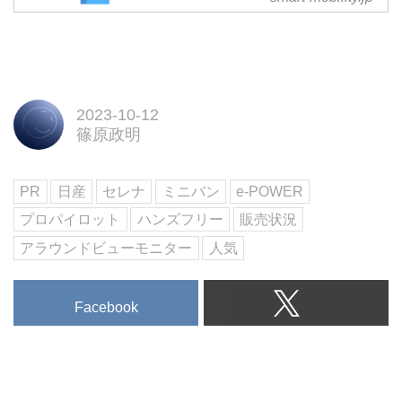
ナビアプリの中で不動の人気を誇
っているのが「Yahoo!カーナビ」
と「Googleマップ」だ。いずれ
のアプリも無料で使え、機能面で
の評価はおおよそ高い。その意味
でこのふたつはナビアプリの双璧
2023-10-12
とも言える存在だ。ここではこの
篠原政明
二強を例にスマホによるカーナビ
用アプリの最新事情を見ていく。
PR
日産
セレナ
ミニバン
e-POWER
プロパイロット
ハンズフリー
販売状況
アラウンドビューモニター
人気
Facebook