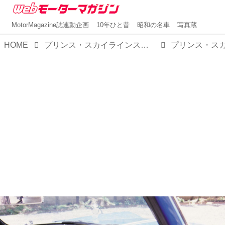
MotorMagazine誌連動企画
10年ひと昔
昭和の名車
写真蔵
HOME
プリンス・スカイラインスポーツ（昭和37/1962年4月発売・BLRA-3型【昭和の名車・完全版ダイジェスト016】