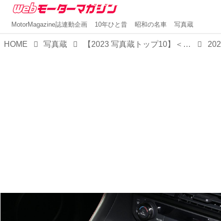
MotorMagazine誌連動企画
10年ひと昔
昭和の名車
写真蔵
HOME
写真蔵
【2023 写真蔵トップ10】＜第4位＞これが最終進化形態か？ 日産 GT-R 2024年モデル