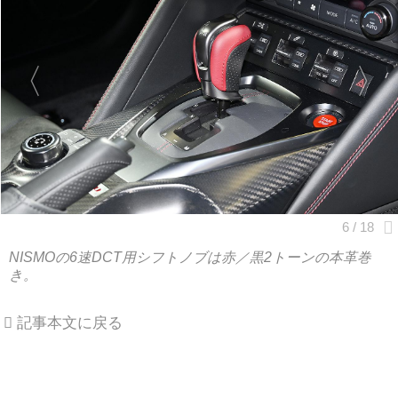
NISMOの6速DCT用シフトノブは赤／黒2トーンの本革巻
き。
記事本文に戻る