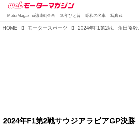
MotorMagazine誌連動企画
10年ひと昔
昭和の名車
写真蔵
HOME
モータースポーツ
2024年F1第2戦、角田裕毅（RB）15位、マグ
2024年F1第2戦サウジアラビアGP決勝