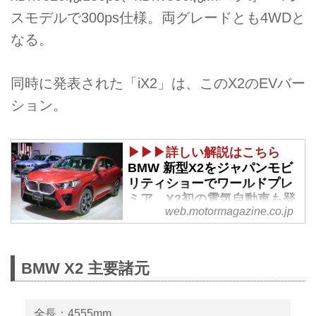
スモデルで300ps仕様。両グレードとも4WDと
なる。
同時に発表された「iX2」は、このX2のEVバー
ション。
▶▶▶詳しい解説はこちら
BMW 新型X2をジャパンモビ
リティショーでワールドプレ
ミア。X2初の電気自動車も登
web.motormagazine.co.jp
場 - Webモーターマガジン
2023年10月25日、BMW ジャパン
はジャパンモビリティショー
BMW X2 主要諸元
2023（以下、JMS）のプレスカ
ンファレンスで、新型X2を発
表。同日より販売を開始した。デ
全長：4555mm