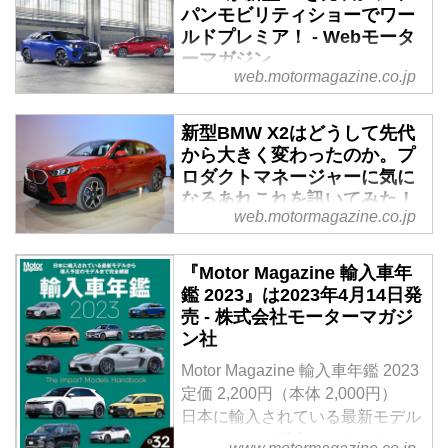
パンモビリティショーでワー
ルドプレミア！ - Webモータ
ーマガジン
web.motormagazine.co.jp
BMWはプレミアム コンパクト
SAC（スポーツ アクティビティ
新型BMW X2はどうして先代
クーペ）のX2をフルモデルチェ
から大きく変わったのか。プ
ンジする。実車は、2023年10月
ロダクトマネージャーに気に
27日〜11月5日（一般公開日）に
なるあれこれを訊いてみた！
東京ビッグサイトで開催される、
web.motormagazine.co.jp
- Webモーターマガジン
「ジャパンモビリティショー
2023（以下、JMS）」でワール
2023年10月に行われたジャパン
『Motor Magazine 輸入車年
ドプレミアされる予定だ。（ここ
モビリティショー2023（以下、
鑑 2023』は2023年4月14日発
で紹介している画像は、すべて欧
JMS）で世界初披露されたBMW
売 - 株式会社モーターマガジ
州仕様のものです）
の新型コンパクト
ン社
SUV「X2&iX2」は会場で大きな
注目を浴びました。そんな新型
Motor Magazine 輸入車年鑑 2023
X2が先代とはまったく異なるコ
定価 2,200円（本体 2,000円）
ンセプトで誕生した理由や、Mモ
日本に輸入されている最新モデル
デル登場の有無などの気になった
からまもなく導入されるモデルま