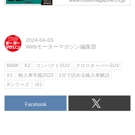
www.motormagazine.co.jp
あれこれを、プロダクトマネージ
で、全32ブランドのラインナップ
ャーを務めたフロック・ステファ
と詳細情報を収録
ン氏に伺うことができました。
試し読み
「X1は快適性、X2はドライビン
◆いま日本で買えるインポートモ
グダイナミクスをより重視してい
デルをすべて収録
ます。」
2023年4月現在、日本で購入でき
2024-04-03
今回お話を伺ったのは新型X2＆
る輸入車をブランド別に全網羅。
Webモーターマガジン編集部
iX2のプロダクトマネージャーを
Motor Magazine編集部が取材した
務...
インポートモデルの最新情報を凝
BMW
X2
コンパクトSUV
クロスオーバーSUV
集して紹介しています。注目のモ
デルについては試乗インプレッシ
X1
輸入車年鑑2023
1分で読める輸入車解説
ョンも収録。また、巻末には車両
Xシリーズ
iX2
の詳...
Facebook