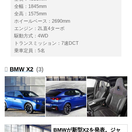
リバリーは、X2 xドライブ20iは
全幅：1845mm
2024年第1四半期以降を、X2
全高：1575mm
M35i xドライブとiX2 xドライブ
30は2024年第2四半期以降を予定
ホイールベース：2690mm
している。（タイトル写真以外の
エンジン：2L直4ターボ
画像は、すべてヨーロッパ仕様の
駆動方式：4WD
ものです）
トランスミッション：7速DCT
乗車定員：5名
BMW X2
3
BMWが新型X2を発表。ジャ