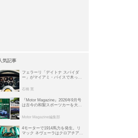
人気記事
フェラーリ「デイトナ スパイダ
ー」がマイアミ・バイスで木っ端
みじんになった後「テスタロッ
サ」に化けた理由
石橋 寛
『Motor Magazine』2026年9月号
は古今の和製スポーツカーを大特
集。欧州スポーツ＆スーパーカー
情報も満載
Motor Magazine編集部
4モーターで1914馬力を発生。リ
マック ネヴェーラはクロアチア発
のハイパーBEV【スーパーカーク