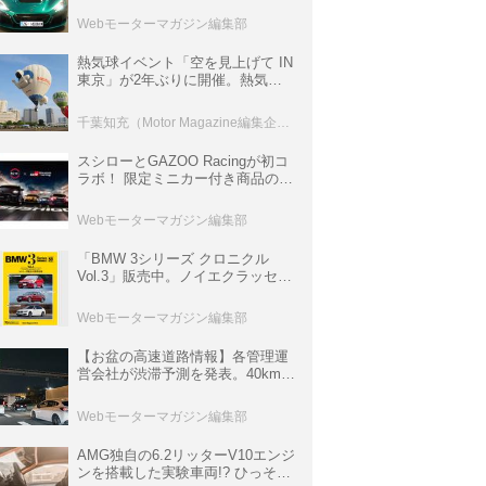
ロニクル・完全版／115】
Webモーターマガジン編集部
熱気球イベント「空を見上げて IN
東京」が2年ぶりに開催。熱気球
体験搭乗会や模型飛行機づくり教
室などのコンテンツも
千葉知充（Motor Magazine編集企画室）
スシローとGAZOO Racingが初コ
ラボ！ 限定ミニカー付き商品の
他、富士スピードウェイのイベン
ト体験があたる抽選企画などを展
Webモーターマガジン編集部
開
「BMW 3シリーズ クロニクル
Vol.3」販売中。ノイエクラッセか
ら3シリーズへ、誕生50周年記念
ムック
Webモーターマガジン編集部
【お盆の高速道路情報】各管理運
営会社が渋滞予測を発表。40km以
上の渋滞を予測されている道が複
数ある
Webモーターマガジン編集部
AMG独自の6.2リッターV10エンジ
ンを搭載した実験車両!? ひっそり