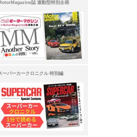
MotorMagazine誌 連動型特別企画
スーパーカークロニクル 特別編