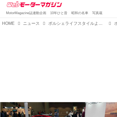
MotorMagazine誌連動企画
10年ひと昔
昭和の名車
写真蔵
HOME
ニュース
ポルシェライフスタイルより「ターボNo.1コレクション」をリリース。タータンチェックがアクセント！