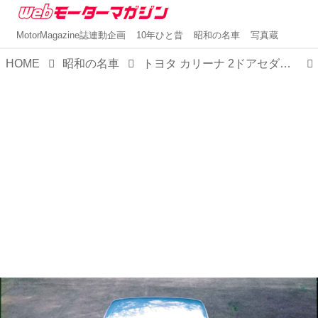
MotorMagazine誌連動企画
10年ひと昔
昭和の名車
写真蔵
HOME
昭和の名車
トヨタ カリーナ 2ドアセダン 1600GT（昭和46／1971年4月発売・TA12型）【昭和の名車・完全版ダイジェスト063】