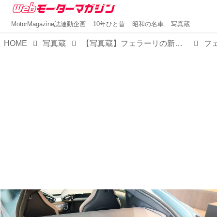
MotorMagazine誌連動企画
10年ひと昔
昭和の名車
写真蔵
HOME
写真蔵
【写真蔵】フェラーリの新フラッグシップは、搭載エンジンを車名にした「ドーディチ チリンドリ」