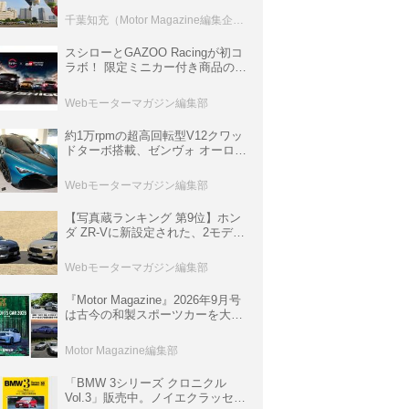
室などのコンテンツも
千葉知充（Motor Magazine編集企画室）
スシローとGAZOO Racingが初コ
ラボ！ 限定ミニカー付き商品の
他、富士スピードウェイのイベン
ト体験があたる抽選企画などを展
Webモーターマガジン編集部
開
約1万rpmの超高回転型V12クワッ
ドターボ搭載、ゼンヴォ オーロラ
は100台限定、デンマーク発のハ
イパーカー【スーパーカークロニ
Webモーターマガジン編集部
クル・完全版／116】
【写真蔵ランキング 第9位】ホン
ダ ZR-Vに新設定された、2モデル
の特別仕様車「クロスツーリン
グ」と「ブラックスタイル」
Webモーターマガジン編集部
『Motor Magazine』2026年9月号
は古今の和製スポーツカーを大特
集。欧州スポーツ＆スーパーカー
情報も満載
Motor Magazine編集部
「BMW 3シリーズ クロニクル
Vol.3」販売中。ノイエクラッセか