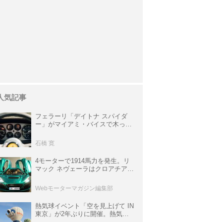
人気記事
フェラーリ「デイトナ スパイダ
ー」がマイアミ・バイスで木っ端
みじんになった後「テスタロッ
サ」に化けた理由
石橋 寛
4モーターで1914馬力を発生。リ
マック ネヴェーラはクロアチア発
のハイパーBEV【スーパーカーク
ロニクル・完全版／115】
Webモーターマガジン編集部
熱気球イベント「空を見上げて IN
東京」が2年ぶりに開催。熱気球
体験搭乗会や模型飛行機づくり教