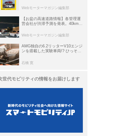
ら3シリーズへ、誕生50周年記念
ムック
Webモーターマガジン編集部
【お盆の高速道路情報】各管理運
営会社が渋滞予測を発表。40km以
上の渋滞を予測されている道が複
数ある
Webモーターマガジン編集部
AMG独自の6.2リッターV10エンジ
ンを搭載した実験車両!? ひっそり
生き残っていた「CLK DTM AMG
P900 プロトタイプ」とは
石橋 寛
次世代モビリティの情報をお届けします