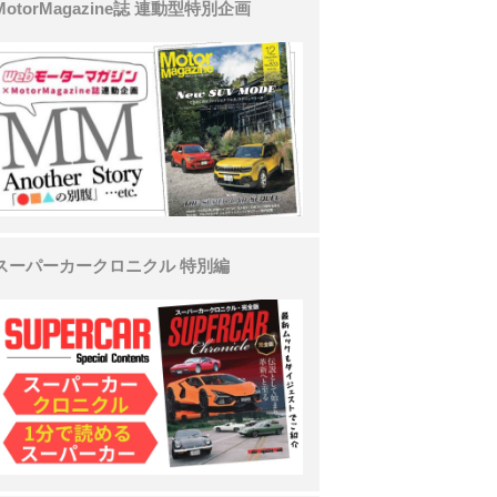
MotorMagazine誌 連動型特別企画
スーパーカークロニクル 特別編