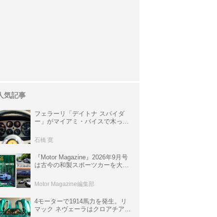
人気記事
フェラーリ「デイトナ スパイダ
ー」がマイアミ・バイスで木っ端
みじんになった後「テスタロッ
サ」に化けた理由
石橋 寛
『Motor Magazine』2026年9月号
は古今の和製スポーツカーを大特
集。欧州スポーツ＆スーパーカー
情報も満載
Motor Magazine編集部
4モーターで1914馬力を発生。リ
マック ネヴェーラはクロアチア発
のハイパーBEV【スーパーカーク