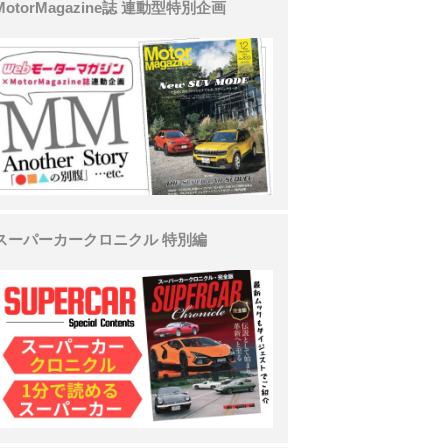
MotorMagazine誌 連動型特別企画
スーパーカークロニクル 特別編