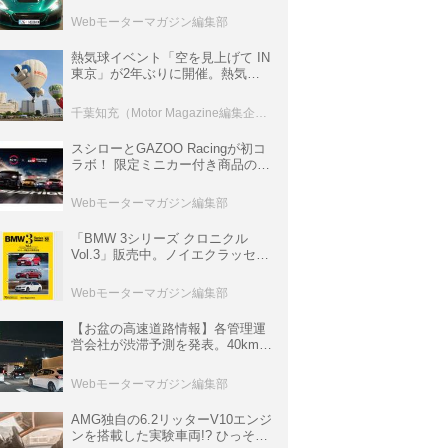
ロニクル・完全版／115】
Webモーターマガジン編集部
熱気球イベント「空を見上げて IN
東京」が2年ぶりに開催。熱気球
体験搭乗会や模型飛行機づくり教
室などのコンテンツも
千葉知充（Motor Magazine編集企画室）
スシローとGAZOO Racingが初コ
ラボ！ 限定ミニカー付き商品の
他、富士スピードウェイのイベン
ト体験があたる抽選企画などを展
Webモーターマガジン編集部
開
「BMW 3シリーズ クロニクル
Vol.3」販売中。ノイエクラッセか
ら3シリーズへ、誕生50周年記念
ムック
Webモーターマガジン編集部
【お盆の高速道路情報】各管理運
営会社が渋滞予測を発表。40km以
上の渋滞を予測されている道が複
数ある
Webモーターマガジン編集部
AMG独自の6.2リッターV10エンジ
ンを搭載した実験車両!? ひっそり