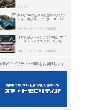
生き残っていた「CLK DTM AMG
P900 プロトタイプ」とは
石橋 寛
約1万rpmの超高回転型V12クワッ
ドターボ搭載、ゼンヴォ オーロラ
は100台限定、デンマーク発のハ
イパーカー【スーパーカークロニ
Webモーターマガジン編集部
クル・完全版／116】
【写真蔵ランキング 第10位】マイ
ナーチェンジでエクステリアを刷
新、使い勝手も向上した「日産 サ
クラ」
Webモーターマガジン編集部
次世代モビリティの情報をお届けします