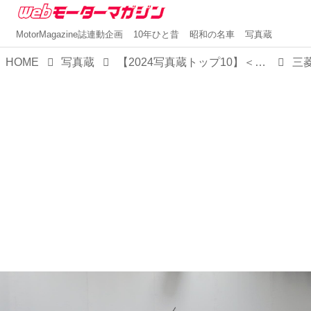
MotorMagazine誌連動企画
10年ひと昔
昭和の名車
写真蔵
HOME
写真蔵
【2024写真蔵トップ10】＜第6位＞三菱のピックアップ トラック「トライトン」がフルモデルチェンジで日本再上陸！
三