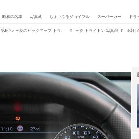
昭和の名車
写真蔵
ちょいふるジョイフル
スーパーカー
ドラ
【2024写真蔵トップ10】＜第6位＞三菱のピックアップ トラック「トライトン」がフルモデルチェンジで日本再上陸！
三菱 トライトン 写真蔵
8番目