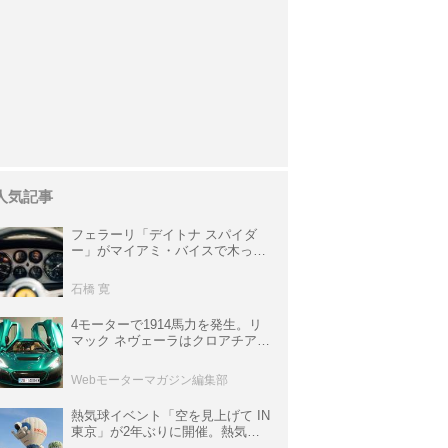
人気記事
フェラーリ「デイトナ スパイダ
ー」がマイアミ・バイスで木っ端
みじんになった後「テスタロッ
サ」に化けた理由
石橋 寛
4モーターで1914馬力を発生。リ
マック ネヴェーラはクロアチア発
のハイパーBEV【スーパーカーク
ロニクル・完全版／115】
Webモーターマガジン編集部
熱気球イベント「空を見上げて IN
東京」が2年ぶりに開催。熱気球
体験搭乗会や模型飛行機づくり教