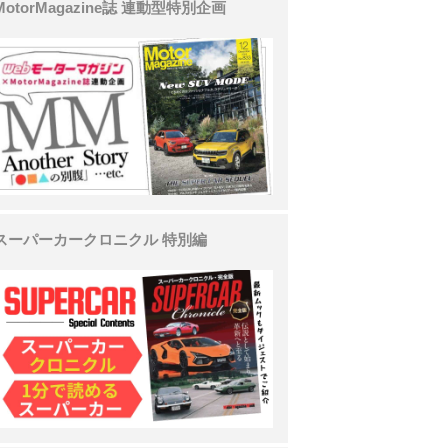
MotorMagazine誌 連動型特別企画
スーパーカークロニクル 特別編