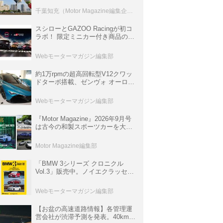
室などのコンテンツも
千葉知充（Motor Magazine編集企画室）
スシローとGAZOO Racingが初コ
ラボ！ 限定ミニカー付き商品の
他、富士スピードウェイのイベン
ト体験があたる抽選企画などを展
Webモーターマガジン編集部
開
約1万rpmの超高回転型V12クワッ
ドターボ搭載、ゼンヴォ オーロラ
は100台限定、デンマーク発のハ
イパーカー【スーパーカークロニ
Webモーターマガジン編集部
クル・完全版／116】
『Motor Magazine』2026年9月号
は古今の和製スポーツカーを大特
集。欧州スポーツ＆スーパーカー
情報も満載
Motor Magazine編集部
「BMW 3シリーズ クロニクル
Vol.3」販売中。ノイエクラッセか
ら3シリーズへ、誕生50周年記念
ムック
Webモーターマガジン編集部
【お盆の高速道路情報】各管理運
営会社が渋滞予測を発表。40km以