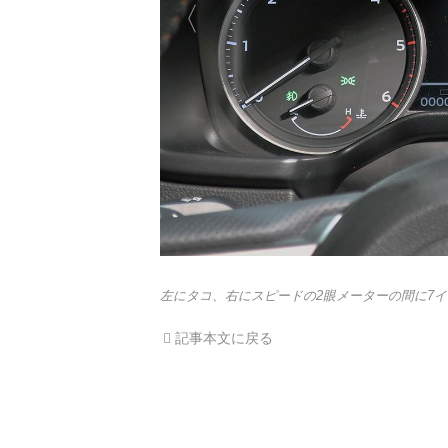
左にタコ、右にスピードの2眼メーターの間に7
記事本文に戻る