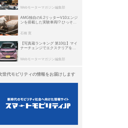
上の渋滞を予測されている道が複
数ある
Webモーターマガジン編集部
AMG独自の6.2リッターV10エンジ
ンを搭載した実験車両!? ひっそり
生き残っていた「CLK DTM AMG
P900 プロトタイプ」とは
石橋 寛
【写真蔵ランキング 第10位】マイ
ナーチェンジでエクステリアを刷
新、使い勝手も向上した「日産 サ
クラ」
Webモーターマガジン編集部
次世代モビリティの情報をお届けします