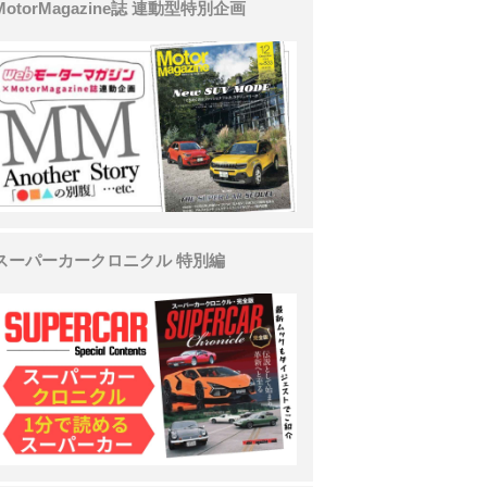
MotorMagazine誌 連動型特別企画
スーパーカークロニクル 特別編