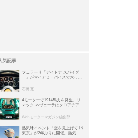
人気記事
フェラーリ「デイトナ スパイダ
ー」がマイアミ・バイスで木っ端
みじんになった後「テスタロッ
サ」に化けた理由
石橋 寛
4モーターで1914馬力を発生。リ
マック ネヴェーラはクロアチア発
のハイパーBEV【スーパーカーク
ロニクル・完全版／115】
Webモーターマガジン編集部
熱気球イベント「空を見上げて IN
東京」が2年ぶりに開催。熱気球
体験搭乗会や模型飛行機づくり教