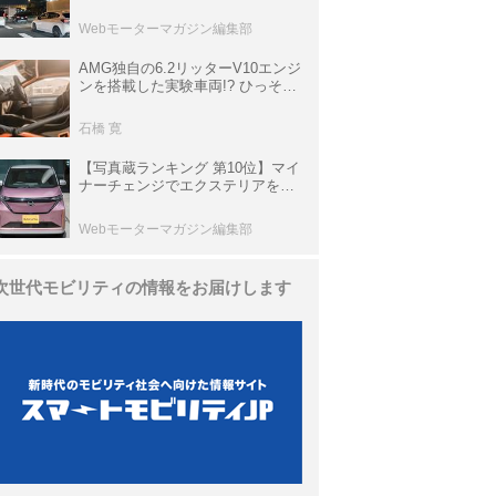
上の渋滞を予測されている道が複
数ある
Webモーターマガジン編集部
AMG独自の6.2リッターV10エンジ
ンを搭載した実験車両!? ひっそり
生き残っていた「CLK DTM AMG
P900 プロトタイプ」とは
石橋 寛
【写真蔵ランキング 第10位】マイ
ナーチェンジでエクステリアを刷
新、使い勝手も向上した「日産 サ
クラ」
Webモーターマガジン編集部
次世代モビリティの情報をお届けします