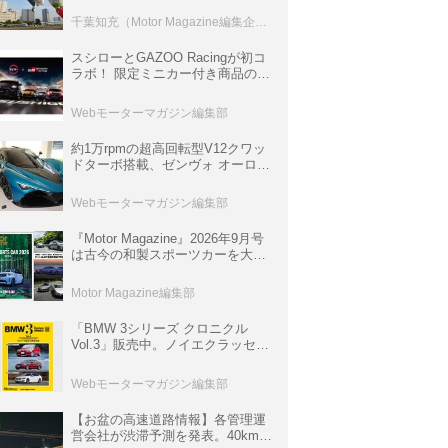
室などのコンテンツも
千葉知充（Motor Magazine編集企画室）
スシローとGAZOO Racingが初コ
ラボ！ 限定ミニカー付き商品の
他、富士スピードウェイのイベン
ト体験があたる抽選企画などを展
Webモーターマガジン編集部
開
約1万rpmの超高回転型V12クワッ
ドターボ搭載、ゼンヴォ オーロラ
は100台限定、デンマーク発のハ
イパーカー【スーパーカークロニ
Webモーターマガジン編集部
クル・完全版／116】
『Motor Magazine』2026年9月号
は古今の和製スポーツカーを大特
集。欧州スポーツ＆スーパーカー
情報も満載
Motor Magazine編集部
「BMW 3シリーズ クロニクル
Vol.3」販売中。ノイエクラッセか
ら3シリーズへ、誕生50周年記念
ムック
Webモーターマガジン編集部
【お盆の高速道路情報】各管理運
営会社が渋滞予測を発表。40km以