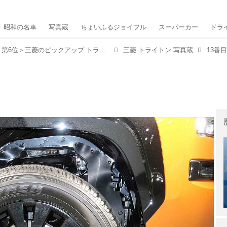
昭和の名車
写真蔵
ちょいふるジョイフル
スーパーカー
ドラ
【2024写真蔵トップ10】＜第6位＞三菱のピックアップ トラック「トライトン」がフルモデルチェンジで日本再上陸！
三菱 トライトン 写真蔵
13番