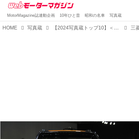
MotorMagazine誌連動企画
10年ひと昔
昭和の名車
写真蔵
HOME
写真蔵
【2024写真蔵トップ10】＜第6位＞三菱のピックアップ トラック「トライトン」がフルモデルチェンジで日本再上陸！
三