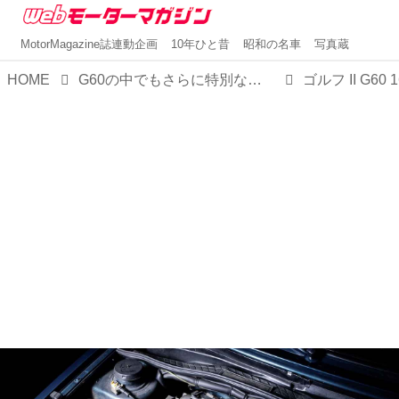
MotorMagazine誌連動企画
10年ひと昔
昭和の名車
写真蔵
HOME
G60の中でもさらに特別なゴルフ II G60 16V【ゴルフ50周年 モータースポーツを彩った8台⑤】
ゴルフ II G60