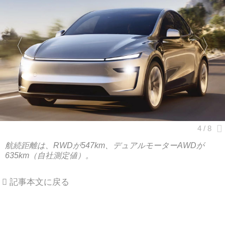
航続距離は、RWDが547km、デュアルモーターAWDが
635km（自社測定値）。
記事本文に戻る