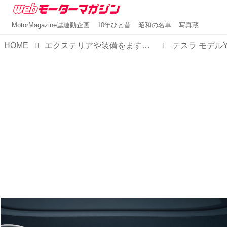
MotorMagazine誌連動企画
10年ひと昔
昭和の名車
写真蔵
HOME
エクステリアや装備をますます先進的に変更。テスラがアップデートされた「モデルY」の受注を開始
テスラ モデル