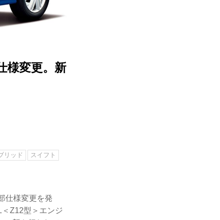
仕様変更。新
ブリッド
スイフト
一部仕様変更を発
＜Z12型＞エンジ