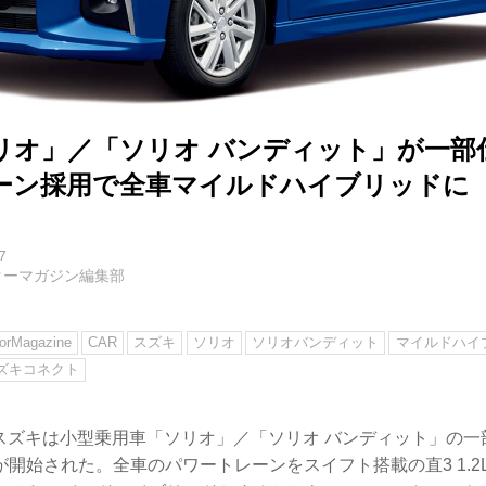
リオ」／「ソリオ バンディット」が一部
ーン採用で全車マイルドハイブリッドに
7
ターマガジン編集部
rMagazine
CAR
スズキ
ソリオ
ソリオバンディット
マイルドハイ
ズキコネクト
日、スズキは小型乗用車「ソリオ」／「ソリオ バンディット」の
開始された。全車のパワートレーンをスイフト搭載の直3 1.2L