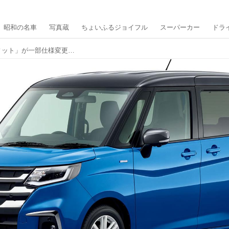
昭和の名車
写真蔵
ちょいふるジョイフル
スーパーカー
ドラ
スズキ「ソリオ」／「ソリオ バンディット」が一部仕様変更。新パワートレーン採用で全車マイルドハイブリッドに