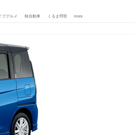
イブグルメ
軽自動車
くるま問答
more