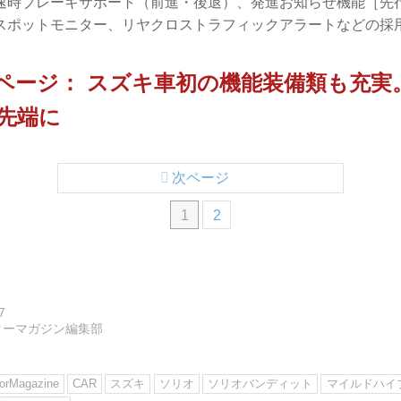
速時ブレーキサポート（前進・後退）、発進お知らせ機能［先
スポットモニター、リヤクロストラフィックアラートなどの採
ページ： スズキ車初の機能装備類も充実
先端に
次ページ
1
2
7
ターマガジン編集部
rMagazine
CAR
スズキ
ソリオ
ソリオバンディット
マイルドハイ