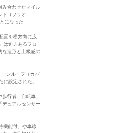
Tを組み合わせたマイル
ッド（ソリオ
すことになった。
配置を横方向に広
」は迫力あるフロ
的な造形と上級感の
トーンルーフ（カバ
たに設定された。
や歩行者、自転車、
「デュアルセンサー
持機能付］や車線