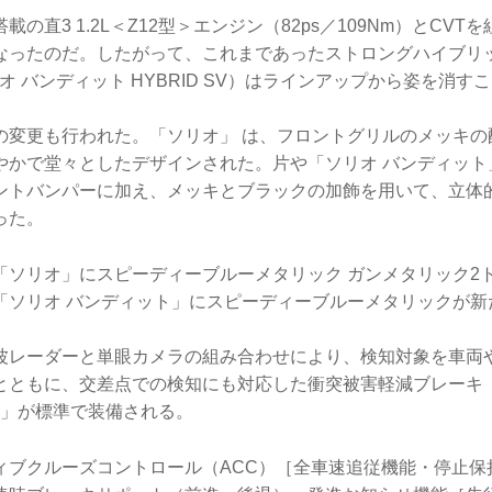
の直3 1.2L＜Z12型＞エンジン（82ps／109Nm）とCV
なったのだ。したがって、これまであったストロングハイブリ
ソリオ バンディット HYBRID SV）はラインアップから姿を消
の変更も行われた。「ソリオ」 は、フロントグリルのメッキの
やかで堂々としたデザインされた。片や「ソリオ バンディット
ントバンパーに加え、メッキとブラックの加飾を用いて、立体
った。
「ソリオ」にスピーディーブルーメタリック ガンメタリック2
「ソリオ バンディット」にスピーディーブルーメタリックが新
波レーダーと単眼カメラの組み合わせにより、検知対象を車両
とともに、交差点での検知にも対応した衝突被害軽減ブレーキ
I」が標準で装備される。
ィブクルーズコントロール（ACC）［全車速追従機能・停止保