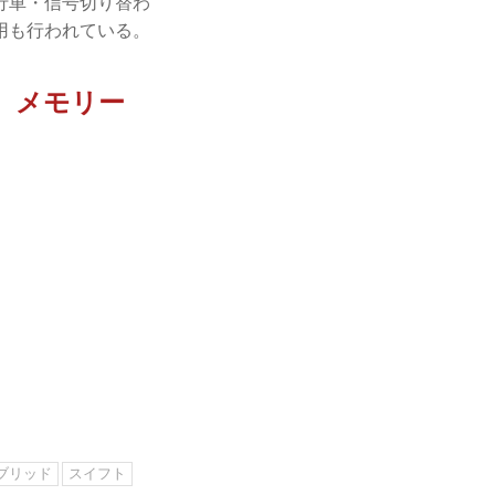
行車・信号切り替わ
用も行われている。
。メモリー
ブリッド
スイフト