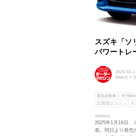
スズキ「ソ
パワートレ
2025-01-1
Webモー
電気自動車
月刊Moto
Z12E型エンジン
ス
2025年1月16
表。同日より発売が