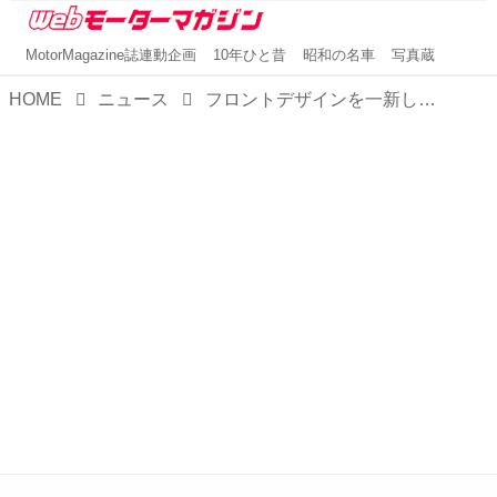
MotorMagazine誌連動企画
10年ひと昔
昭和の名車
写真蔵
HOME
ニュース
フロントデザインを一新したら端正なのにインパクトたっぷり！ 三菱 デリカD：2／D：2カスタムを一部改良