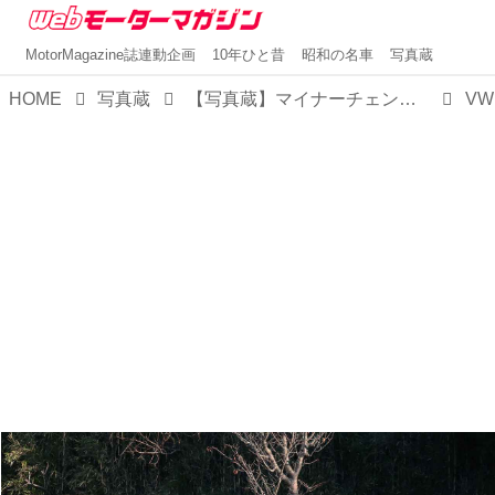
MotorMagazine誌連動企画
10年ひと昔
昭和の名車
写真蔵
HOME
写真蔵
【写真蔵】マイナーチェンジで「8.5」に進化したフォルクスワーゲン ゴルフヴァリアント