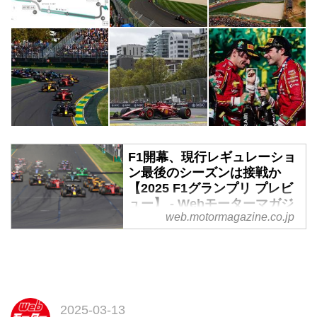
F1開幕、現行レギュレーショ
ン最後のシーズンは接戦か
【2025 F1グランプリ プレビ
ュー】 - Webモーターマガジ
web.motormagazine.co.jp
ン
2025年3月14日（現地時間）、F1
グランプリがオーストラリア・メ
ルボルンで開幕する。2026年か
ら大幅にレギュレーションが変更
されることが決まっており、今季
2025-03-13