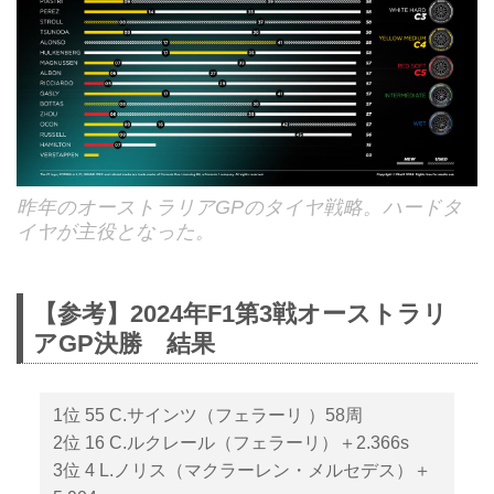
昨年のオーストラリアGPのタイヤ戦略。ハードタ
イヤが主役となった。
【参考】2024年F1第3戦オーストラリ
アGP決勝 結果
1位 55 C.サインツ（フェラーリ ）58周
2位 16 C.ルクレール（フェラーリ）＋2.366s
3位 4 L.ノリス（マクラーレン・メルセデス）＋