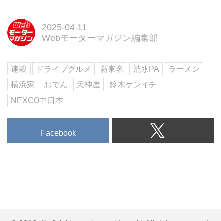
2025-04-11
Webモーターマガジン編集部
連載
ドライブグルメ
新東名
清水PA
ラーメン
横浜家
おでん
天神屋
鈴木ケンイチ
NEXCO中日本
Facebook