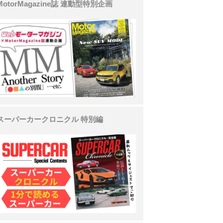
MotorMagazine誌 連動型特別企画
スーパーカークロニクル 特別編