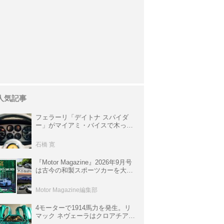
人気記事
フェラーリ「デイトナ スパイダ
ー」がマイアミ・バイスで木っ端
みじんになった後「テスタロッ
サ」に化けた理由
石橋 寛
『Motor Magazine』2026年9月号
は古今の和製スポーツカーを大特
集。欧州スポーツ＆スーパーカー
情報も満載
Motor Magazine編集部
4モーターで1914馬力を発生。リ
マック ネヴェーラはクロアチア発
のハイパーBEV【スーパーカーク