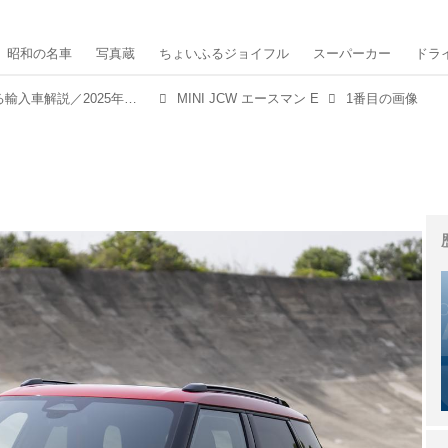
昭和の名車
写真蔵
ちょいふるジョイフル
スーパーカー
ドラ
MINI JCW エースマン E【1分で読める輸入車解説／2025年最新版】
MINI JCW エースマン E
1番目の画像