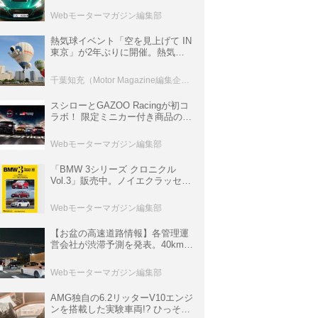
ロニクル・完全版／115】
Webモーターマガジン編集部
熱気球イベント「空を見上げて IN
東京」が2年ぶりに開催。熱気球
体験搭乗会や模型飛行機づくり教
室などのコンテンツも
千葉知充（Motor Magazine編集企画室）
スシローとGAZOO Racingが初コ
ラボ！ 限定ミニカー付き商品の
他、富士スピードウェイのイベン
ト体験があたる抽選企画などを展
Webモーターマガジン編集部
開
「BMW 3シリーズ クロニクル
Vol.3」販売中。ノイエクラッセか
ら3シリーズへ、誕生50周年記念
ムック
Webモーターマガジン編集部
【お盆の高速道路情報】各管理運
営会社が渋滞予測を発表。40km以
上の渋滞を予測されている道が複
数ある
Webモーターマガジン編集部
AMG独自の6.2リッターV10エンジ
ンを搭載した実験車両!? ひっそり