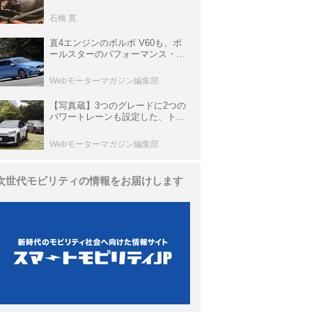
生き残っていた「CLK DTM AMG
P900 プロトタイプ」とは
石橋 寛
直4エンジンのボルボ V60も、ポ
ールスターのパフォーマンス・パ
ッケージでパワーアップ【10年ひ
と昔の新車】
Webモーターマガジン編集部
【写真蔵】3つのグレードに2つの
パワートレーンも設定した、トヨ
タ 新型「RAV4」
Webモーターマガジン編集部
次世代モビリティの情報をお届けします