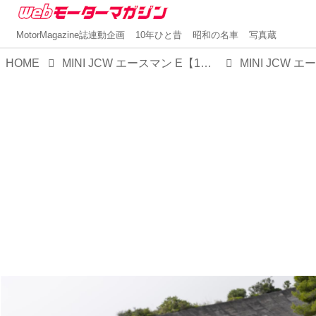
MotorMagazine誌連動企画
10年ひと昔
昭和の名車
写真蔵
HOME
MINI JCW エースマン E【1分で読める輸入車解説／2025年最新版】
MINI JCW エ