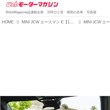
MotorMagazine誌連動企画
10年ひと昔
昭和の名車
写真蔵
HOME
MINI JCW エースマン E【1分で読める輸入車解説／2025年最新版】
MINI JCW エ