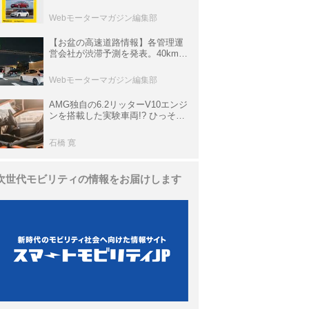
ら3シリーズへ、誕生50周年記念
ムック
Webモーターマガジン編集部
【お盆の高速道路情報】各管理運
営会社が渋滞予測を発表。40km以
上の渋滞を予測されている道が複
数ある
Webモーターマガジン編集部
AMG独自の6.2リッターV10エンジ
ンを搭載した実験車両!? ひっそり
生き残っていた「CLK DTM AMG
P900 プロトタイプ」とは
石橋 寛
次世代モビリティの情報をお届けします