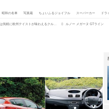
昭和の名車
写真蔵
ちょいふるジョイフル
スーパーカー
ドラ
3代目ルノー メガーヌは気軽に欧州テイストが味わえるクルマに仕上がっていた【10年ひと昔の新車】
ルノー メガーヌ GTライン