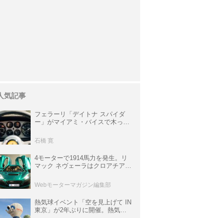
人気記事
フェラーリ「デイトナ スパイダ
ー」がマイアミ・バイスで木っ端
みじんになった後「テスタロッ
サ」に化けた理由
石橋 寛
4モーターで1914馬力を発生。リ
マック ネヴェーラはクロアチア発
のハイパーBEV【スーパーカーク
ロニクル・完全版／115】
Webモーターマガジン編集部
熱気球イベント「空を見上げて IN
東京」が2年ぶりに開催。熱気球
体験搭乗会や模型飛行機づくり教