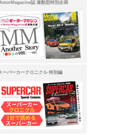
MotorMagazine誌 連動型特別企画
スーパーカークロニクル 特別編