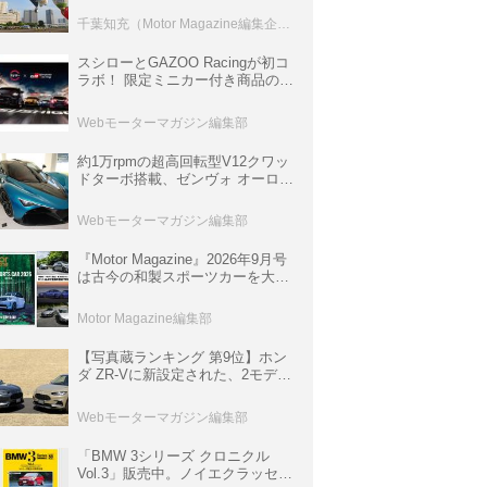
室などのコンテンツも
千葉知充（Motor Magazine編集企画室）
スシローとGAZOO Racingが初コ
ラボ！ 限定ミニカー付き商品の
他、富士スピードウェイのイベン
ト体験があたる抽選企画などを展
Webモーターマガジン編集部
開
約1万rpmの超高回転型V12クワッ
ドターボ搭載、ゼンヴォ オーロラ
は100台限定、デンマーク発のハ
イパーカー【スーパーカークロニ
Webモーターマガジン編集部
クル・完全版／116】
『Motor Magazine』2026年9月号
は古今の和製スポーツカーを大特
集。欧州スポーツ＆スーパーカー
情報も満載
Motor Magazine編集部
【写真蔵ランキング 第9位】ホン
ダ ZR-Vに新設定された、2モデル
の特別仕様車「クロスツーリン
グ」と「ブラックスタイル」
Webモーターマガジン編集部
「BMW 3シリーズ クロニクル
Vol.3」販売中。ノイエクラッセか