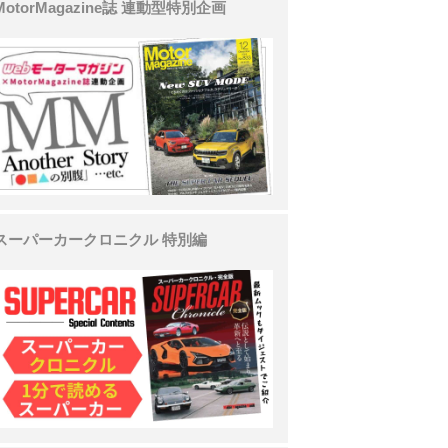
MotorMagazine誌 連動型特別企画
スーパーカークロニクル 特別編