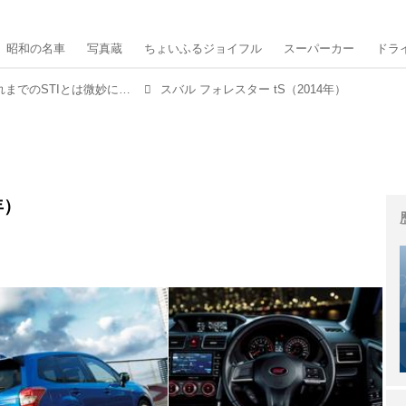
昭和の名車
写真蔵
ちょいふるジョイフル
スーパーカー
ドラ
4代目のコンプリートカー「tS」はそれまでのSTIとは微妙に性格が違っていた【スバル フォレスター 進化の系譜⑧】
スバル フォレスター tS（2014年）
年）