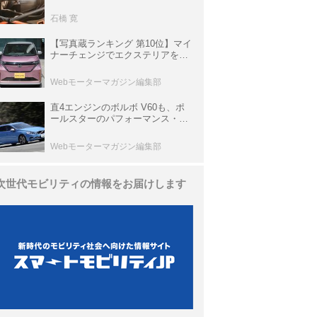
生き残っていた「CLK DTM AMG
P900 プロトタイプ」とは
石橋 寛
【写真蔵ランキング 第10位】マイ
ナーチェンジでエクステリアを刷
新、使い勝手も向上した「日産 サ
クラ」
Webモーターマガジン編集部
直4エンジンのボルボ V60も、ポ
ールスターのパフォーマンス・パ
ッケージでパワーアップ【10年ひ
と昔の新車】
Webモーターマガジン編集部
次世代モビリティの情報をお届けします