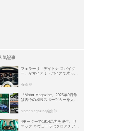
人気記事
フェラーリ「デイトナ スパイダ
ー」がマイアミ・バイスで木っ端
みじんになった後「テスタロッ
サ」に化けた理由
石橋 寛
『Motor Magazine』2026年9月号
は古今の和製スポーツカーを大特
集。欧州スポーツ＆スーパーカー
情報も満載
Motor Magazine編集部
4モーターで1914馬力を発生。リ
マック ネヴェーラはクロアチア発
のハイパーBEV【スーパーカーク