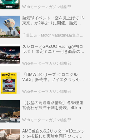
ロニクル・完全版／115】
Webモーターマガジン編集部
熱気球イベント「空を見上げて IN
東京」が2年ぶりに開催。熱気球
体験搭乗会や模型飛行機づくり教
室などのコンテンツも
千葉知充（Motor Magazine編集企画室）
スシローとGAZOO Racingが初コ
ラボ！ 限定ミニカー付き商品の
他、富士スピードウェイのイベン
ト体験があたる抽選企画などを展
Webモーターマガジン編集部
開
「BMW 3シリーズ クロニクル
Vol.3」販売中。ノイエクラッセか
ら3シリーズへ、誕生50周年記念
ムック
Webモーターマガジン編集部
【お盆の高速道路情報】各管理運
営会社が渋滞予測を発表。40km以
上の渋滞を予測されている道が複
数ある
Webモーターマガジン編集部
AMG独自の6.2リッターV10エンジ
ンを搭載した実験車両!? ひっそり