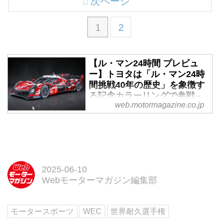
次ページ
1
2
【ル・マン24時間 プレビュ
ー】トヨタは「ル・マン24時
間挑戦40年の歴史」を象徴す
る記念カラーリングで参戦 -
web.motormagazine.co.jp
Webモーターマガジン
2025年6月14日〜15日（現地時
間）、WEC世界耐久選手権のハ
イライトともいえる第4戦「ル・
マン24時間」決勝が、ル・マン
（フランス）のサルテサーキット
2025-06-10
で行われる。今年のル・マン24時
Webモーターマガジン編集部
間はトヨタが初めて参戦してから
40周年を迎える節目のレースで、
モータースポーツ
WEC
世界耐久選手権
トヨタはそれを記念して特別なカ