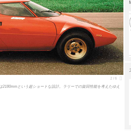
スは2180mmという超ショートな設計。ラリーでの旋回性能を考えたゆえ