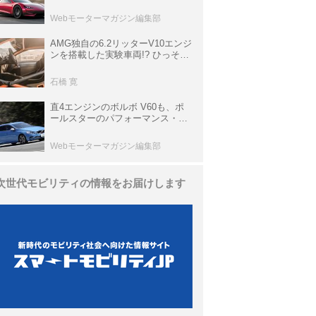
最速を目指すハイパーEV【スーパ
ーカークロニクル・完全版／
Webモーターマガジン編集部
113】
AMG独自の6.2リッターV10エンジ
ンを搭載した実験車両!? ひっそり
生き残っていた「CLK DTM AMG
P900 プロトタイプ」とは
石橋 寛
直4エンジンのボルボ V60も、ポ
ールスターのパフォーマンス・パ
ッケージでパワーアップ【10年ひ
と昔の新車】
Webモーターマガジン編集部
次世代モビリティの情報をお届けします