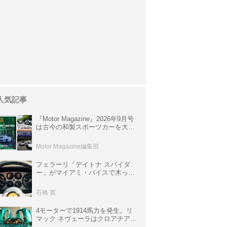
人気記事
『Motor Magazine』2026年9月号
は古今の和製スポーツカーを大特
集。欧州スポーツ＆スーパーカー
情報も満載
Motor Magazine編集部
フェラーリ「デイトナ スパイダ
ー」がマイアミ・バイスで木っ端
みじんになった後「テスタロッ
サ」に化けた理由
石橋 寛
4モーターで1914馬力を発生。リ
マック ネヴェーラはクロアチア発
のハイパーBEV【スーパーカーク