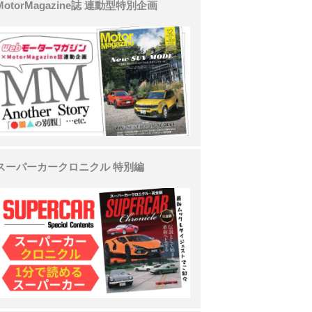
MotorMagazine誌 連動型特別企画
スーパーカークロニクル 特別編