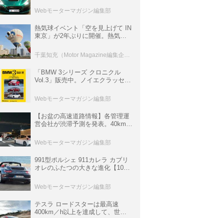
ロニクル・完全版／115】
Webモーターマガジン編集部
熱気球イベント「空を見上げて IN
東京」が2年ぶりに開催。熱気球
体験搭乗会や模型飛行機づくり教
室などのコンテンツも
千葉知充（Motor Magazine編集企画室）
「BMW 3シリーズ クロニクル
Vol.3」販売中。ノイエクラッセか
ら3シリーズへ、誕生50周年記念
ムック
Webモーターマガジン編集部
【お盆の高速道路情報】各管理運
営会社が渋滞予測を発表。40km以
上の渋滞を予測されている道が複
数ある
Webモーターマガジン編集部
991型ポルシェ 911カレラ カブリ
オレのふたつの大きな進化【10年
ひと昔の新車】
Webモーターマガジン編集部
テスラ ロードスターは最高速
400km／h以上を達成して、世界