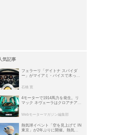
人気記事
フェラーリ「デイトナ スパイダ
ー」がマイアミ・バイスで木っ端
みじんになった後「テスタロッ
サ」に化けた理由
石橋 寛
4モーターで1914馬力を発生。リ
マック ネヴェーラはクロアチア発
のハイパーBEV【スーパーカーク
ロニクル・完全版／115】
Webモーターマガジン編集部
熱気球イベント「空を見上げて IN
東京」が2年ぶりに開催。熱気球
体験搭乗会や模型飛行機づくり教