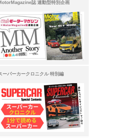
MotorMagazine誌 連動型特別企画
スーパーカークロニクル 特別編