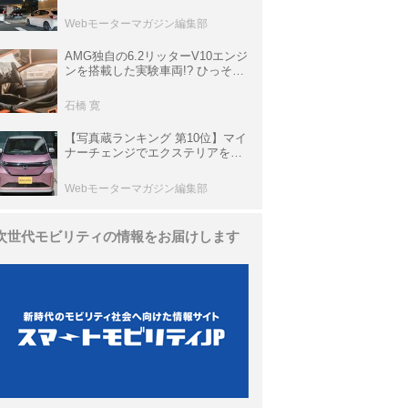
上の渋滞を予測されている道が複
数ある
Webモーターマガジン編集部
AMG独自の6.2リッターV10エンジ
ンを搭載した実験車両!? ひっそり
生き残っていた「CLK DTM AMG
P900 プロトタイプ」とは
石橋 寛
【写真蔵ランキング 第10位】マイ
ナーチェンジでエクステリアを刷
新、使い勝手も向上した「日産 サ
クラ」
Webモーターマガジン編集部
次世代モビリティの情報をお届けします