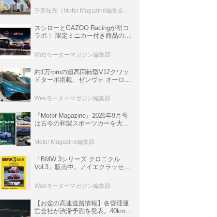
室などのコンテンツも
千葉知充（Motor Magazine編集企画室）
スシローとGAZOO Racingが初コ
ラボ！ 限定ミニカー付き商品の
他、富士スピードウェイのイベン
ト体験があたる抽選企画などを展
Webモーターマガジン編集部
開
約1万rpmの超高回転型V12クワッ
ドターボ搭載、ゼンヴォ オーロラ
は100台限定、デンマーク発のハ
イパーカー【スーパーカークロニ
Webモーターマガジン編集部
クル・完全版／116】
『Motor Magazine』2026年9月号
は古今の和製スポーツカーを大特
集。欧州スポーツ＆スーパーカー
情報も満載
Motor Magazine編集部
「BMW 3シリーズ クロニクル
Vol.3」販売中。ノイエクラッセか
ら3シリーズへ、誕生50周年記念
ムック
Webモーターマガジン編集部
【お盆の高速道路情報】各管理運
営会社が渋滞予測を発表。40km以