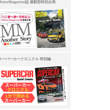
MotorMagazine誌 連動型特別企画
スーパーカークロニクル 特別編