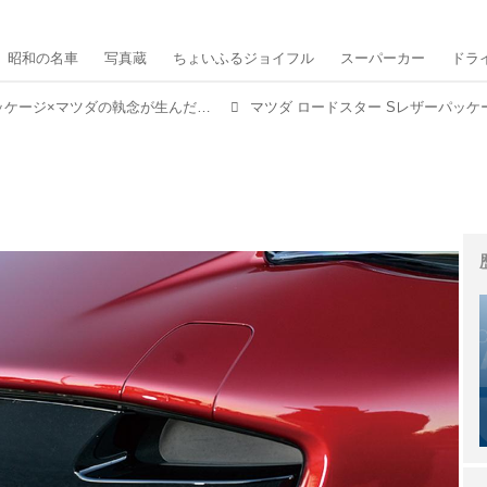
昭和の名車
写真蔵
ちょいふるジョイフル
スーパーカー
ドラ
【ロードスター】軽量FRパッケージ×マツダの執念が生んだ、世界を幸せにするオープンスポーツを再考する
マツダ ロードスター Sレザーパッケ