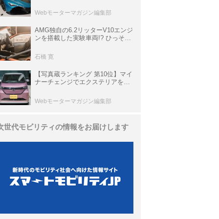
は100台限定、デンマーク発のハ
イパーカー【スーパーカークロニ
Webモーターマガジン編集部
クル・完全版／116】
AMG独自の6.2リッターV10エンジ
ンを搭載した実験車両!? ひっそり
生き残っていた「CLK DTM AMG
P900 プロトタイプ」とは
石橋 寛
【写真蔵ランキング 第10位】マイ
ナーチェンジでエクステリアを刷
新、使い勝手も向上した「日産 サ
クラ」
Webモーターマガジン編集部
次世代モビリティの情報をお届けします