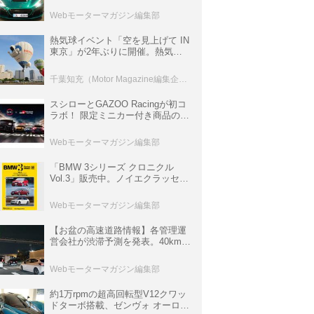
ロニクル・完全版／115】
Webモーターマガジン編集部
熱気球イベント「空を見上げて IN
東京」が2年ぶりに開催。熱気球
体験搭乗会や模型飛行機づくり教
室などのコンテンツも
千葉知充（Motor Magazine編集企画室）
スシローとGAZOO Racingが初コ
ラボ！ 限定ミニカー付き商品の
他、富士スピードウェイのイベン
ト体験があたる抽選企画などを展
Webモーターマガジン編集部
開
「BMW 3シリーズ クロニクル
Vol.3」販売中。ノイエクラッセか
ら3シリーズへ、誕生50周年記念
ムック
Webモーターマガジン編集部
【お盆の高速道路情報】各管理運
営会社が渋滞予測を発表。40km以
上の渋滞を予測されている道が複
数ある
Webモーターマガジン編集部
約1万rpmの超高回転型V12クワッ
ドターボ搭載、ゼンヴォ オーロラ