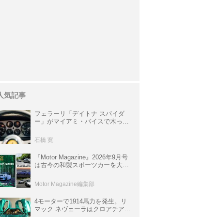
人気記事
フェラーリ「デイトナ スパイダ
ー」がマイアミ・バイスで木っ端
みじんになった後「テスタロッ
サ」に化けた理由
石橋 寛
『Motor Magazine』2026年9月号
は古今の和製スポーツカーを大特
集。欧州スポーツ＆スーパーカー
情報も満載
Motor Magazine編集部
4モーターで1914馬力を発生。リ
マック ネヴェーラはクロアチア発
のハイパーBEV【スーパーカーク