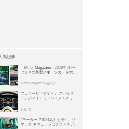
人気記事
『Motor Magazine』2026年9月号
は古今の和製スポーツカーを大特
集。欧州スポーツ＆スーパーカー
情報も満載
Motor Magazine編集部
フェラーリ「デイトナ スパイダ
ー」がマイアミ・バイスで木っ端
みじんになった後「テスタロッ
サ」に化けた理由
石橋 寛
4モーターで1914馬力を発生。リ
マック ネヴェーラはクロアチア発
のハイパーBEV【スーパーカーク