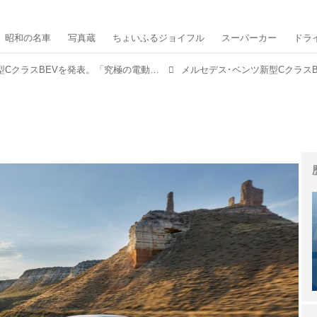
昭和の名車
写真蔵
ちょいふるジョイフル
スーパーカー
ドラ
メルセデス･ベンツ、新型CクラスBEVを発表。「究極の電動ミドルセダン」としてSクラスに迫るか？
メルセデス･ベンツ新型CクラスB