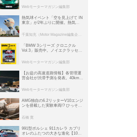
ロニクル・完全版／115】
Webモーターマガジン編集部
熱気球イベント「空を見上げて IN
東京」が2年ぶりに開催。熱気球
体験搭乗会や模型飛行機づくり教
室などのコンテンツも
千葉知充（Motor Magazine編集企画室）
「BMW 3シリーズ クロニクル
Vol.3」販売中。ノイエクラッセか
ら3シリーズへ、誕生50周年記念
ムック
Webモーターマガジン編集部
【お盆の高速道路情報】各管理運
営会社が渋滞予測を発表。40km以
上の渋滞を予測されている道が複
数ある
Webモーターマガジン編集部
AMG独自の6.2リッターV10エンジ
ンを搭載した実験車両!? ひっそり
生き残っていた「CLK DTM AMG
P900 プロトタイプ」とは
石橋 寛
991型ポルシェ 911カレラ カブリ
オレのふたつの大きな進化【10年