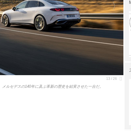
。メルセデスの140年に及ぶ革新の歴史を結実させた一台だ。