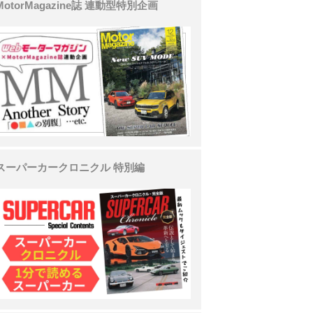
MotorMagazine誌 連動型特別企画
スーパーカークロニクル 特別編