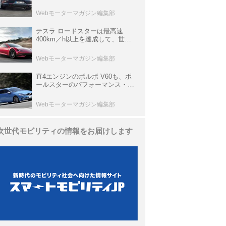
ひと昔の新車】
Webモーターマガジン編集部
テスラ ロードスターは最高速
400km／h以上を達成して、世界
最速を目指すハイパーEV【スーパ
ーカークロニクル・完全版／
Webモーターマガジン編集部
113】
直4エンジンのボルボ V60も、ポ
ールスターのパフォーマンス・パ
ッケージでパワーアップ【10年ひ
と昔の新車】
Webモーターマガジン編集部
次世代モビリティの情報をお届けします