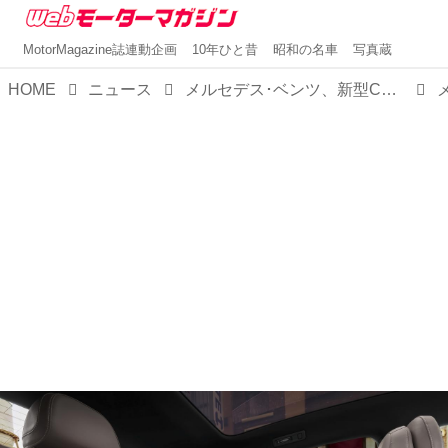
MotorMagazine誌連動企画
10年ひと昔
昭和の名車
写真蔵
HOME
ニュース
メルセデス･ベンツ、新型CクラスBEVを発表。「究極の電動ミドルセダン」としてSクラスに迫るか？