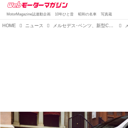
MotorMagazine誌連動企画
10年ひと昔
昭和の名車
写真蔵
HOME
ニュース
メルセデス･ベンツ、新型CクラスBEVを発表。「究極の電動ミドルセダン」としてSクラスに迫るか？