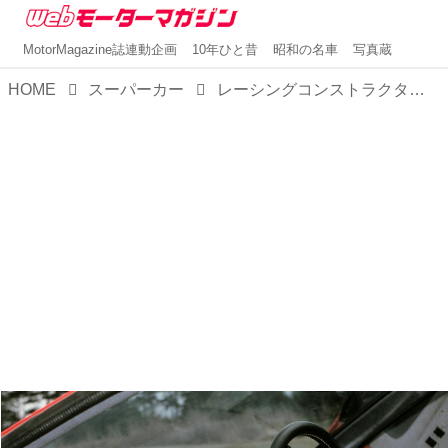
MotorMagazine誌連動企画
10年ひと昔
昭和の名車
写真蔵
HOME
スーパーカー
レーシングコンストラクターが市販を目指して開発した「童夢 零＆P-2」【スーパーカークロニクル・完全版スペシャル／05】