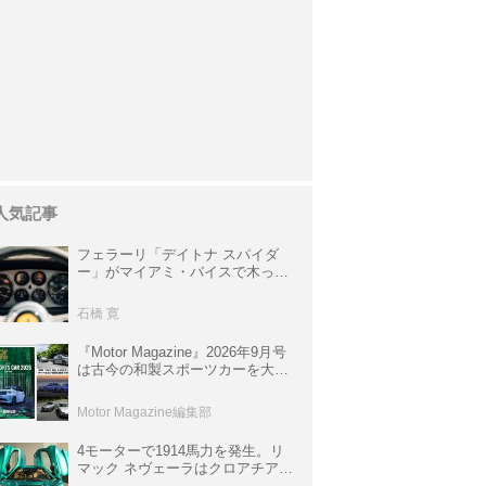
人気記事
フェラーリ「デイトナ スパイダ
ー」がマイアミ・バイスで木っ端
みじんになった後「テスタロッ
サ」に化けた理由
石橋 寛
『Motor Magazine』2026年9月号
は古今の和製スポーツカーを大特
集。欧州スポーツ＆スーパーカー
情報も満載
Motor Magazine編集部
4モーターで1914馬力を発生。リ
マック ネヴェーラはクロアチア発
のハイパーBEV【スーパーカーク