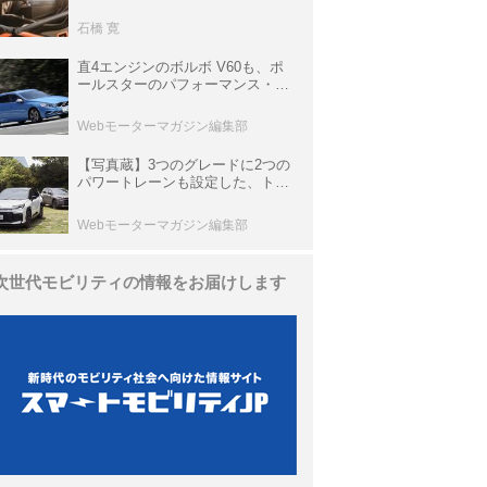
生き残っていた「CLK DTM AMG
P900 プロトタイプ」とは
石橋 寛
直4エンジンのボルボ V60も、ポ
ールスターのパフォーマンス・パ
ッケージでパワーアップ【10年ひ
と昔の新車】
Webモーターマガジン編集部
【写真蔵】3つのグレードに2つの
パワートレーンも設定した、トヨ
タ 新型「RAV4」
Webモーターマガジン編集部
次世代モビリティの情報をお届けします