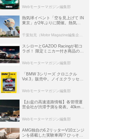
ロニクル・完全版／115】
Webモーターマガジン編集部
熱気球イベント「空を見上げて IN
東京」が2年ぶりに開催。熱気球
体験搭乗会や模型飛行機づくり教
室などのコンテンツも
千葉知充（Motor Magazine編集企画室）
スシローとGAZOO Racingが初コ
ラボ！ 限定ミニカー付き商品の
他、富士スピードウェイのイベン
ト体験があたる抽選企画などを展
Webモーターマガジン編集部
開
「BMW 3シリーズ クロニクル
Vol.3」販売中。ノイエクラッセか
ら3シリーズへ、誕生50周年記念
ムック
Webモーターマガジン編集部
【お盆の高速道路情報】各管理運
営会社が渋滞予測を発表。40km以
上の渋滞を予測されている道が複
数ある
Webモーターマガジン編集部
AMG独自の6.2リッターV10エンジ
ンを搭載した実験車両!? ひっそり