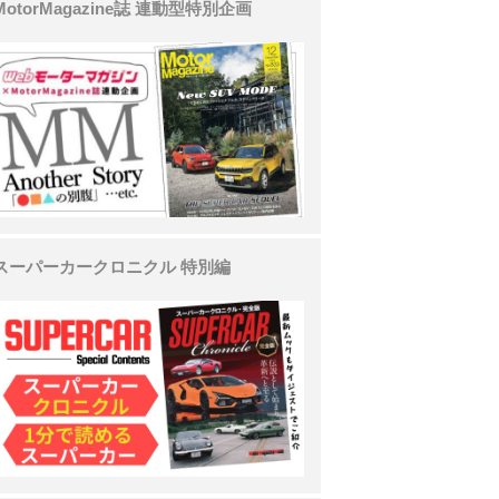
MotorMagazine誌 連動型特別企画
スーパーカークロニクル 特別編