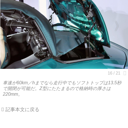
車速が60km／hまでなら走行中でもソフトトップは13.5秒
で開閉が可能だ。Z型にたたまるので格納時の厚さは
220mm。
記事本文に戻る