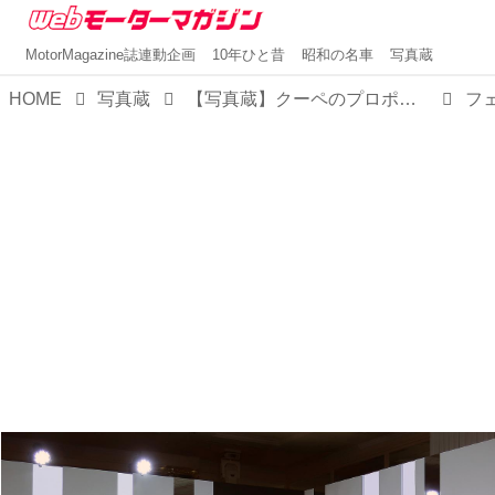
MotorMagazine誌連動企画
10年ひと昔
昭和の名車
写真蔵
HOME
写真蔵
【写真蔵】クーペのプロポーションをそのままにオープン化した、フェラーリ「アマルフィ スパイダー」