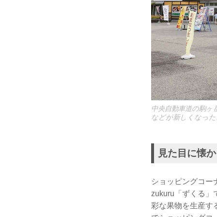
中央自動車道の駒ヶ
などが新しくなった
見た目に懐か
ショッピングコー
zukuru「ずく
彩な果物を生産す