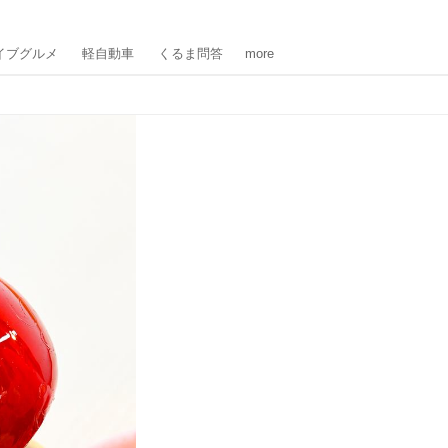
イブグルメ
軽自動車
くるま問答
more