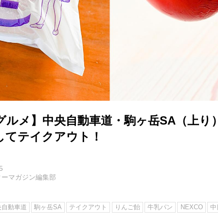
グルメ】中央自動車道・駒ヶ岳SA（上り
してテイクアウト！
5
ターマガジン編集部
央自動車道
駒ヶ岳SA
テイクアウト
りんご飴
牛乳パン
NEXCO
中