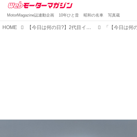
MotorMagazine誌連動企画
10年ひと昔
昭和の名車
写真蔵
HOME
【今日は何の日?】2代目インテグラ発表 「マイケルJフォックスのCMも話題となったカッコインテグラ」30年前 1989年4月19日