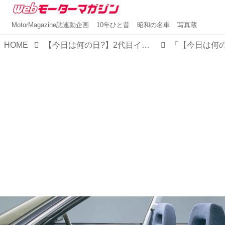
MotorMagazine誌連動企画
10年ひと昔
昭和の名車
写真蔵
HOME
【今日は何の日?】2代目インテグラ発表 「マイケルJフォックスのCMも話題となったカッコインテグラ」30年前 1989年4月19日