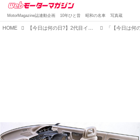
MotorMagazine誌連動企画
10年ひと昔
昭和の名車
写真蔵
HOME
【今日は何の日?】2代目インテグラ発表 「マイケルJフォックスのCMも話題となったカッコインテグラ」30年前 1989年4月19日