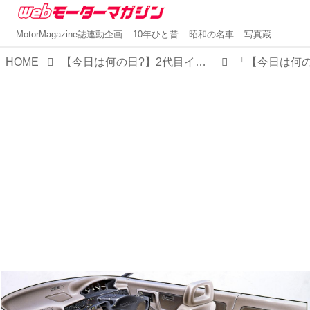
MotorMagazine誌連動企画
10年ひと昔
昭和の名車
写真蔵
HOME
【今日は何の日?】2代目インテグラ発表 「マイケルJフォックスのCMも話題となったカッコインテグラ」30年前 1989年4月19日