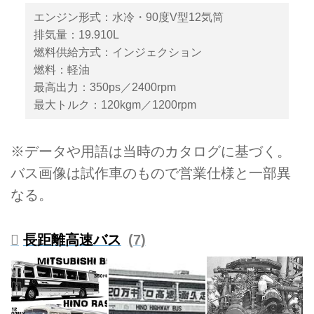
エンジン形式：水冷・90度V型12気筒
排気量：19.910L
燃料供給方式：インジェクション
燃料：軽油
最高出力：350ps／2400rpm
最大トルク：120kgm／1200rpm
※データや用語は当時のカタログに基づく。
バス画像は試作車のもので営業仕様と一部異
なる。
長距離高速バス
7