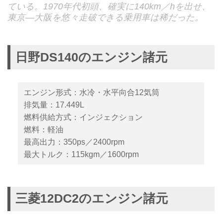
ている。1970年代初頭、確実に140km／hを出せ、
東京—大阪を悠々走破できる乗用車は稀だった。
日野DS140のエンジン諸元
エンジン形式：水冷・水平向合12気筒
排気量：17.449L
燃料供給方式：インジェクション
燃料：軽油
最高出力：350ps／2400rpm
最大トルク：115kgm／1600rpm
三菱12DC2のエンジン諸元