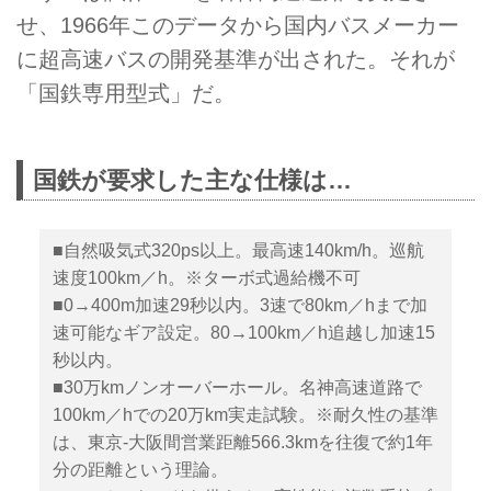
せ、1966年このデータから国内バスメーカー
に超高速バスの開発基準が出された。それが
「国鉄専用型式」だ。
国鉄が要求した主な仕様は…
■自然吸気式320ps以上。最高速140km/h。巡航
速度100km／h。※ターボ式過給機不可
■0→400m加速29秒以内。3速で80km／hまで加
速可能なギア設定。80→100km／h追越し加速15
秒以内。
■30万kmノンオーバーホール。名神高速道路で
100km／hでの20万km実走試験。※耐久性の基準
は、東京-大阪間営業距離566.3kmを往復で約1年
分の距離という理論。