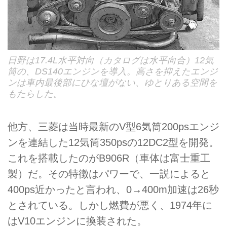
日野は17.4L水平対向（カタログは水平向合）12気
筒の、DS140エンジンを導入。高さを抑えたエンジ
ンは車内最後部にひな壇がない、ゆとりある空間を
もたらした。
他方、三菱は当時最新のV型6気筒200psエンジ
ンを連結した12気筒350psの12DC2型を開発。
これを搭載したのがB906R（車体は富士重工
製）だ。その特徴はパワーで、一説によると
400ps近かったと言われ、0→400m加速は26秒
とされている。しかし燃費が悪く、1974年に
はV10エンジンに換装された。