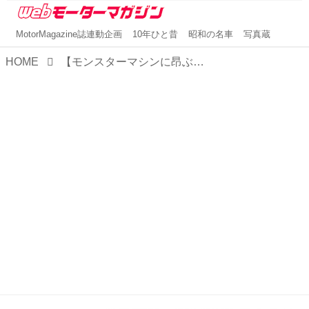
MotorMagazine誌連動企画
10年ひと昔
昭和の名車
写真蔵
HOME
【モンスターマシンに昂ぶる】日本初の長距離高速バスは「乗用車より速く・強く・安全に！」を目指した［第3回］