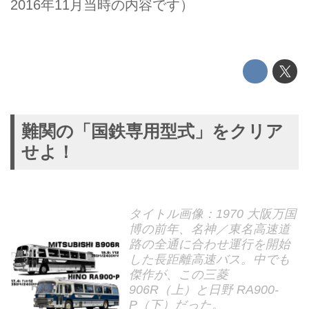
2016年11月当時の内容です）
難関の「国鉄専用型式」をクリア
せよ！
タイトル画像：1970 大阪万国
博の前年、名神／東名高速道
路の全通に合わせ運行を開始
した長距離高速バス。中でも
傑作が、この三菱
906R（上）と日野 RA900-
P（下）だった。