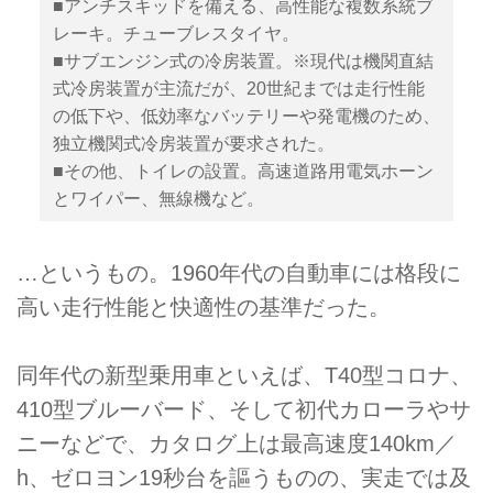
■アンチスキッドを備える、高性能な複数系統ブ
レーキ。チューブレスタイヤ。
■サブエンジン式の冷房装置。※現代は機関直結
式冷房装置が主流だが、20世紀までは走行性能
の低下や、低効率なバッテリーや発電機のため、
独立機関式冷房装置が要求された。
■その他、トイレの設置。高速道路用電気ホーン
とワイパー、無線機など。
…というもの。1960年代の自動車には格段に
高い走行性能と快適性の基準だった。
同年代の新型乗用車といえば、T40型コロナ、
410型ブルーバード、そして初代カローラやサ
ニーなどで、カタログ上は最高速度140km／
h、ゼロヨン19秒台を謳うものの、実走では及