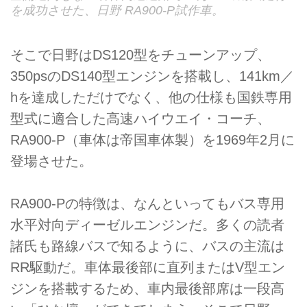
を成功させた、日野 RA900-P試作車。
そこで日野はDS120型をチューンアップ、
350psのDS140型エンジンを搭載し、141km／
hを達成しただけでなく、他の仕様も国鉄専用
型式に適合した高速ハイウエイ・コーチ、
RA900-P（車体は帝国車体製）を1969年2月に
登場させた。
RA900-Pの特徴は、なんといってもバス専用
水平対向ディーゼルエンジンだ。多くの読者
諸氏も路線バスで知るように、バスの主流は
RR駆動だ。車体最後部に直列またはV型エン
ジンを搭載するため、車内最後部席は一段高