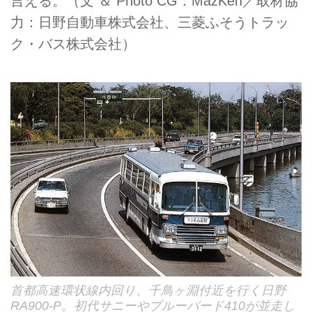
言える。（文 ＆ Photo CG：MazKen／取材協
力：日野自動車株式会社、三菱ふそうトラッ
ク・バス株式会社）
首都高速環状線内回り、千鳥ヶ淵付近を行く日野
RA900-P。初代サニーやブルーバード410が並走し