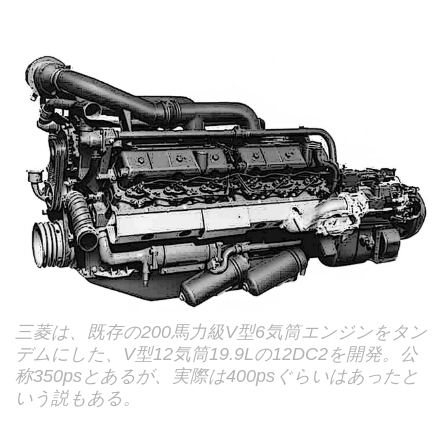
三菱は、既存の200馬力級V型6気筒エンジンをタン
デムにした、V型12気筒19.9Lの12DC2を開発。公
称350psとあるが、実際は400psぐらいはあったと
いう説もある。