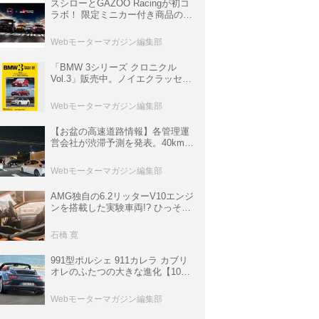
スシローとGAZOO Racingが初コ
ラボ！ 限定ミニカー付き商品の
他、富士スピードウェイのイベン
ト体験があたる抽選企画などを展
Webモーターマガジン編集部
開
「BMW 3シリーズ クロニクル
Vol.3」販売中。ノイエクラッセか
ら3シリーズへ、誕生50周年記念
ムック
Webモーターマガジン編集部
【お盆の高速道路情報】各管理運
営会社が渋滞予測を発表。40km以
上の渋滞を予測されている道が複
数ある
Webモーターマガジン編集部
AMG独自の6.2リッターV10エンジ
ンを搭載した実験車両!? ひっそり
生き残っていた「CLK DTM AMG
P900 プロトタイプ」とは
石橋 寛
991型ポルシェ 911カレラ カブリ
オレのふたつの大きな進化【10年
ひと昔の新車】
Webモーターマガジン編集部