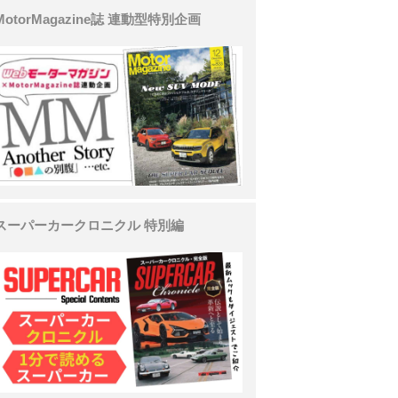
MotorMagazine誌 連動型特別企画
スーパーカークロニクル 特別編