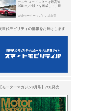
テスラ ロードスターは最高速
400km／h以上を達成して、世界
最速を目指すハイパーEV【スーパ
ーカークロニクル・完全版／
Webモーターマガジン編集部
113】
次世代モビリティの情報をお届けします
【モーターマガジン9月号】7/31発売