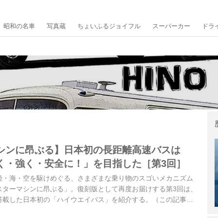
昭和の名車
写真蔵
ちょいふるジョイフル
スーパーカー
ドラ
シンに昂ぶる】日本初の長距離高速バスは
く・強く・安全に！」を目指した［第3回］
陸・海・空を駆けめぐる、さまざまな乗り物のスゴいメカニズム
スターマシンに昂ぶる」。復刻版として再度お届けする第3回は、
搭載した日本初の「ハイウエイバス」を紹介する。（この記事は
容です）