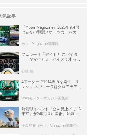
人気記事
『Motor Magazine』2026年9月号
は古今の和製スポーツカーを大特
集。欧州スポーツ＆スーパーカー
情報も満載
Motor Magazine編集部
フェラーリ「デイトナ スパイダ
ー」がマイアミ・バイスで木っ端
みじんになった後「テスタロッ
サ」に化けた理由
石橋 寛
4モーターで1914馬力を発生。リ
マック ネヴェーラはクロアチア発
のハイパーBEV【スーパーカーク
ロニクル・完全版／115】
Webモーターマガジン編集部
熱気球イベント「空を見上げて IN
東京」が2年ぶりに開催。熱気球
体験搭乗会や模型飛行機づくり教
室などのコンテンツも
千葉知充（Motor Magazine編集企画室）