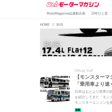
MotorMagazine誌連動企画
10年ひと昔
HOME
BUS
BUS
Official Staff
【モンスターマ
「乗用車より速
日本はもとより世界の
を紹介してきた「モン
モンスターエンジンを
2016年11月当時の内