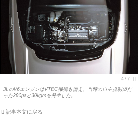
3LのV6エンジンはVTEC機構も備え、当時の自主規制値だ
った280psと30kgmを発生した。
記事本文に戻る