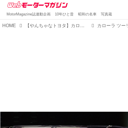
MotorMagazine誌連動企画
10年ひと昔
昭和の名車
写真蔵
HOME
【やんちゃなトヨタ】カローラ ツーリングワゴンはまさに羊の皮を被った狼だった（その7）
カローラ ツー