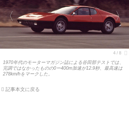
1970年代のモーターマガジン誌による谷田部テストでは、
完調ではなかったものの0ー400m加速が12.9秒、最高速は
278km/hをマークした。
記事本文に戻る