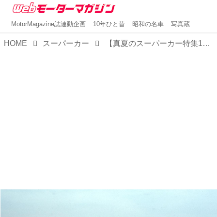
MotorMagazine誌連動企画
10年ひと昔
昭和の名車
写真蔵
HOME
スーパーカー
【真夏のスーパーカー特集10】ミッドシップ・フェラーリの指針となった365GT/4 BB